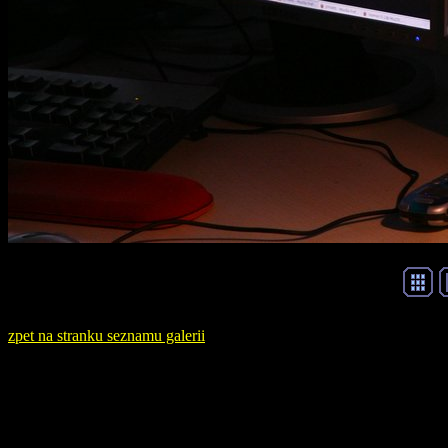
zpet na stranku seznamu galerii